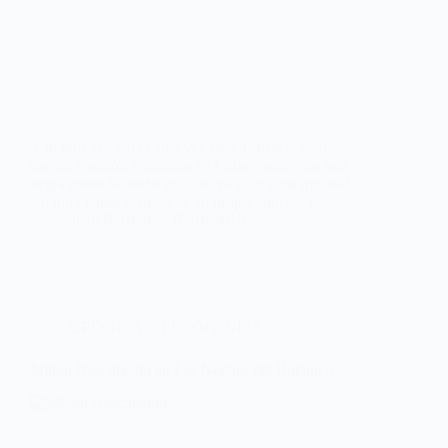
Y lo volvió a hacer, una vez más, Carmen Souza…
con un corazón enraizado en Cabo Verde, una voz
negra como la noche en la selva y un alma musical
tan pura como el brillo de su propia sonrisa, la…
Juan Barrero
05/10/2019
CRÓNICAS
,
LUSOFONÍAS
Milton Nascimento en Las Noches del Botánico