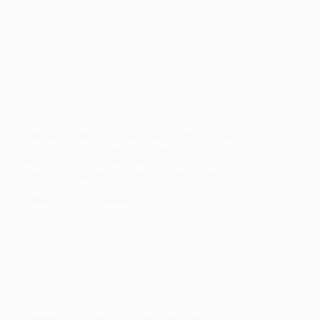
‘Motorcycle boy’ es el segundo single del disco
«Misfit», de The Legendary Tigerman y lo ha
presentado con un cortometraje dirigido por James F
Coton, que siguiendo la línea de otros vídeos del
portugués, con una sugerente puesta en escena, te
sumerge en una atmósfera…
Juan Barrero
17/08/2018
CRÓNICAS
Carmen Souza: un especiado manjar de jazz clásico