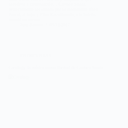
sucedería a continuación… Carmen Souza,
perfectamente secundada por su inseparable Theo
Pascal, al bajo, y Elias Kacomanolis, a la batería,
inundó un oscuro…
Juan Barrero
05/12/2017
ENTREVISTAS
Creology, la música como libertad de Carmen Souza