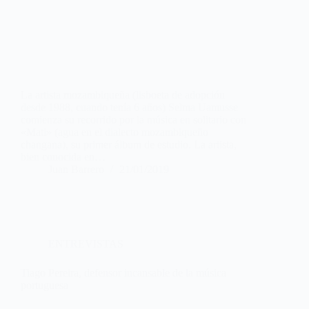
La artista mozambiqueña (lisboeta de adopción
desde 1988, cuando tenía 6 años) Selma Uamusse
comienza su recorrido por la música en solitario con
«Mati» (agua en el dialecto mozambiqueño
changana), su primer álbum de estudio. La artista,
bien conocida en…
Juan Barrero
21/01/2019
ENTREVISTAS
Tiago Pereira, defensor incansable de la música
portuguesa