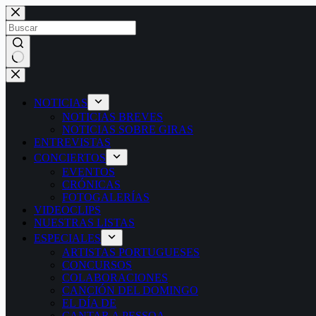
Saltar
al
contenido
Sin
resultados
NOTICIAS
NOTICIAS BREVES
NOTICIAS SOBRE GIRAS
ENTREVISTAS
CONCIERTOS
EVENTOS
CRÓNICAS
FOTOGALERÍAS
VIDEOCLIPS
NUESTRAS LISTAS
ESPECIALES
ARTISTAS PORTUGUESES
CONCURSOS
COLABORACIONES
CANCIÓN DEL DOMINGO
EL DÍA DE
CANTAR A PESSOA