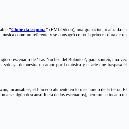
sable
“
Clube da esquina
”
(EMI-Odeon), una grabación, realizada en
la música como un referente y se consagró como la primera obra de un
tigioso escenario de ‘Las Noches del Botánico’, para sonreír, una vez
í solo ya demuestra un amor por la música y el arte que traspasa el
uscan, incansables, el húmedo alimento en lo más hondo de la tierra. El
 tomarse algún descanso fuera de los escenarios), pero no ha tocado un