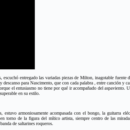
, escuchó entregado las variadas piezas de Milton, inagotable fuente
 y descanso para Nascimento, que con cada palabra , entre canción y can
rque el entusiasmo no tiene por qué ir acompañado del aspaviento. Un 
uperable en su estilo.
, estuvo armoniosamente acompasada con el bongo, la guitarra eléctric
n torno de la figura del mítico artista, siempre centro de las mirad
banda de saltarines roqueros.