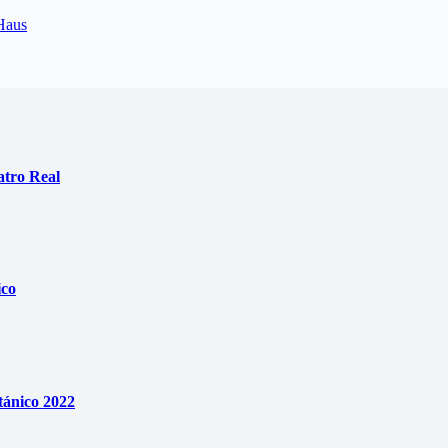
 Haus
atro Real
ico
tánico 2022