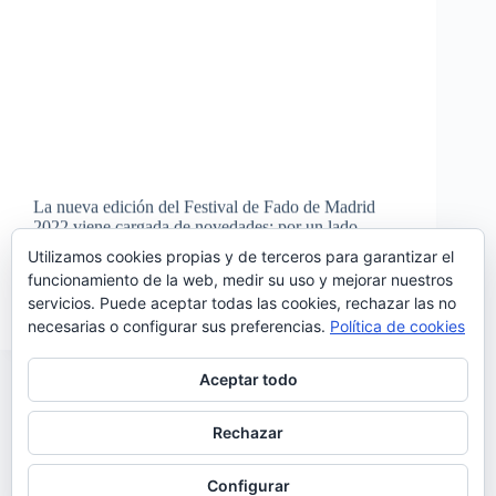
La nueva edición del Festival de Fado de Madrid
2022 viene cargada de novedades; por un lado
vuelve a celebrarse en sus fechas habituales y
Utilizamos cookies propias y de terceros para garantizar el
además estrena dos sedes nuevas. Las actuaciones de
funcionamiento de la web, medir su uso y mejorar nuestros
la XII edición del festival se celebrarán…
servicios. Puede aceptar todas las cookies, rechazar las no
Noemí Sánchez
28/04/2022
necesarias o configurar sus preferencias.
Política de cookies
Aceptar todo
Rechazar
SIGUIENTE
Configurar