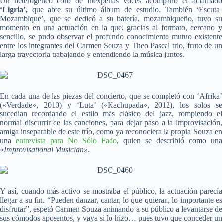
Un heterogéneo coro de inexpertas voces acompañó el aclamado
‘Ligria’,
que abre su último álbum de estudio. También ‘Escuta
Mozambique’, que se dedicó a su batería, mozambiqueño, tuvo su
momento en una actuación en la que, gracias al formato, cercano y
sencillo, se pudo observar el profundo conocimiento mutuo existente
entre los integrantes del Carmen Souza y Theo Pascal trio, fruto de un
larga trayectoria trabajando y entendiendo la música juntos.
En cada una de las piezas del concierto, que se completó con ‘Afrika’
(«Verdade», 2010) y ‘Luta’ («Kachupada», 2012), los solos se
sucedían recordando el estilo más clásico del jazz, rompiendo el
normal discurrir de las canciones, para dejar paso a la improvisación,
amiga inseparable de este trío, como ya reconociera la propia Souza en
una
entrevista para No Sólo Fado
, quien se describió como una
«
Improvisational Musician»
.
Y así, cuando más activo se mostraba el público, la actuación parecía
llegar a su fin. “Pueden danzar, cantar, lo que quieran, lo importante es
disfrutar”, espetó Carmen Souza animando a su público a levantarse de
sus cómodos aposentos, y vaya si lo hizo… pues tuvo que conceder un