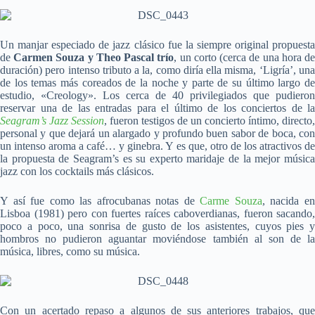
Un manjar especiado de jazz clásico fue la siempre original propuesta
de
Carmen Souza y Theo Pascal trío
, un corto (cerca de una hora d
duración) pero intenso tributo a la, como diría ella misma, ‘Ligría’, una
de los temas más coreados de la noche y parte de su último largo de
estudio, «Creology». Los cerca de 40 privilegiados que pudieron
reservar una de las entradas para el último de los conciertos de la
Seagram’s Jazz Session
, fueron testigos de un concierto íntimo, directo,
personal y que dejará un alargado y profundo buen sabor de boca, con
un intenso aroma a café… y ginebra. Y es que, otro de los atractivos de
la propuesta de Seagram’s es su experto maridaje de la mejor música
jazz con los cocktails más clásicos.
Y así fue como las afrocubanas notas de
Carme Souza
, nacida e
Lisboa (1981) pero con fuertes raíces caboverdianas, fueron sacando,
poco a poco, una sonrisa de gusto de los asistentes, cuyos pies y
hombros no pudieron aguantar moviéndose también al son de la
música, libres, como su música.
Con un acertado repaso a algunos de sus anteriores trabajos, que