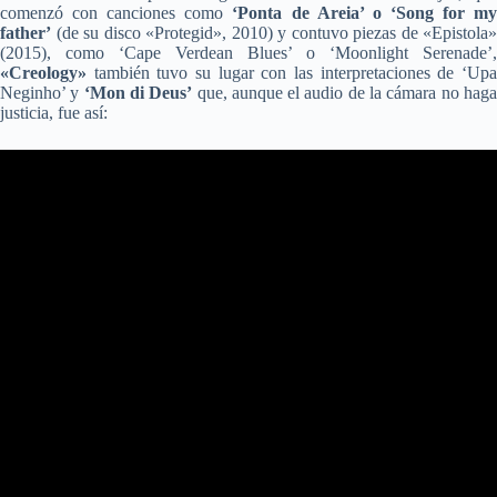
comenzó con canciones como
‘Ponta de Areia’ o ‘Song for m
father’
(de su disco «Protegid», 2010) y contuvo piezas de «Epistola»
(2015), como ‘Cape Verdean Blues’ o ‘Moonlight Serenade’,
«Creology»
también tuvo su lugar con las interpretaciones de ‘Upa
Neginho’ y
‘Mon di Deus’
que, aunque el audio de la cámara no hag
justicia, fue así: