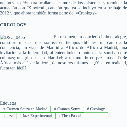
no previsto
bis
para acallar el clamor de los asistentes y terminar l
actuación con ‘Xinxiroti’, canción que ya se incluyó en su trabajo de
2012 y que ahora también forma parte de «Creology»
CREOLOGY
En
En resumen, un concierto íntimo, alegre,
como su música; una sonrisa en tiempos difíciles; un canto a la
conciencia; un viaje de Madrid a África, de África a Madrid; una
invitación a la fraternidad, al entendimiento mutuo, a la sonrisa entre
culturas; un grito a la solidaridad; a un mundo en paz, más allá de
África, más allá de la tierra, de nosotros mismos… ¿Y si, en realidad,
fuera tan fácil?
Etiquetas
#
Carmen Souza en Madrid
#
Cramen Souza
#
Creology
#
jazz
#
Jazz Experimental
#
Theo Pascal