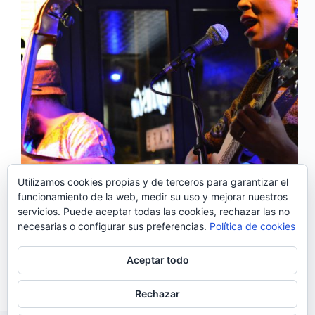
Utilizamos cookies propias y de terceros para garantizar el
funcionamiento de la web, medir su uso y mejorar nuestros
El silencio que se apoderó de la segunda planta del
servicios. Puede aceptar todas las cookies, rechazar las no
Café Comercial, en Madrid, presagiaba lo que
necesarias o configurar sus preferencias.
Política de cookies
sucedería a continuación… Carmen Souza,
perfectamente secundada por su inseparable Theo
Pascal, al bajo, y Elias Kacomanolis, a la batería,
Aceptar todo
inundó un oscuro…
Juan Barrero
05/12/2017
Rechazar