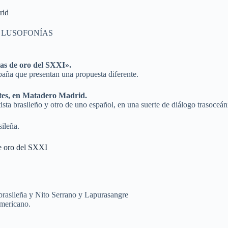
rid
,
LUSOFONÍAS
as de oro del SXXI».
spaña que presentan una propuesta diferente.
tes, en Matadero Madrid.
ista brasileño y otro de uno español, en una suerte de diálogo trasoceáni
sileña.
de oro del SXXI
 brasileña y Nito Serrano y Lapurasangre
americano.