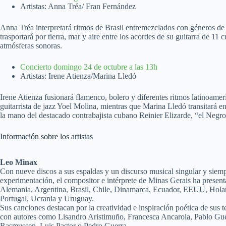
Artistas: Anna Tréa/ Fran Fernández
Anna Tréa interpretará ritmos de Brasil entremezclados con géneros de
trasportará por tierra, mar y aire entre los acordes de su guitarra de 11 
atmósferas sonoras.
Concierto domingo 24 de octubre a las 13h
Artistas: Irene Atienza/Marina Lledó
Irene Atienza fusionará flamenco, bolero y diferentes ritmos latinoame
guitarrista de jazz Yoel Molina, mientras que Marina Lledó transitará e
la mano del destacado contrabajista cubano Reinier Elizarde, “el Negr
Información sobre los artistas
Leo Minax
Con nueve discos a sus espaldas y un discurso musical singular y siempr
experimentación, el compositor e intérprete de Minas Gerais ha present
Alemania, Argentina, Brasil, Chile, Dinamarca, Ecuador, EEUU, Holand
Portugal, Ucrania y Uruguay.
Sus canciones destacan por la creatividad e inspiración poética de sus te
con autores como Lisandro Aristimuño, Francesca Ancarola, Pablo Gue
Rasmussen, Luis Pastor o Pedro Guerra.