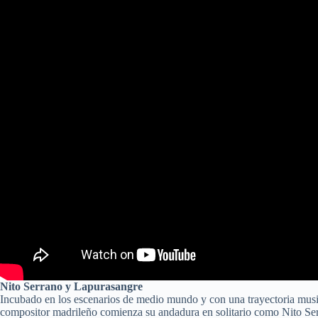
Nito Serrano y Lapurasangre
Incubado en los escenarios de medio mundo y con una trayectoria musi
compositor madrileño comienza su andadura en solitario como Nito Se