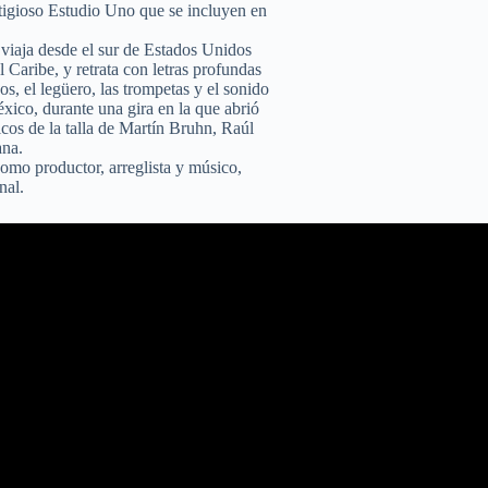
stigioso Estudio Uno que se incluyen en
 viaja desde el sur de Estados Unidos
 Caribe, y retrata con letras profundas
os, el legüero, las trompetas y el sonido
xico, durante una gira en la que abrió
cos de la talla de Martín Bruhn, Raúl
ana.
omo productor, arreglista y músico,
nal.