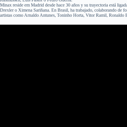
Minax reside em Madrid desde hace 30 años y su trayectoria está ligad
Drexler o Ximena Sariñana. En Brasil, ha trabajado, colaborando de f
artistas como Arnaldo Antunes, Toninho Horta, Vitor Ramil, Ronaldo 