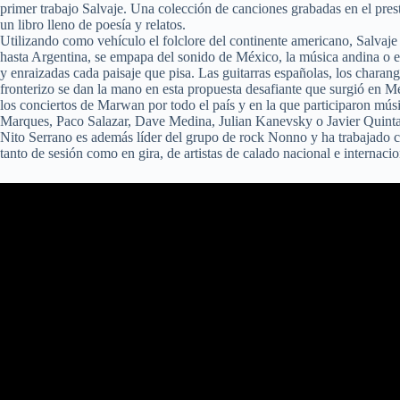
primer trabajo Salvaje. Una colección de canciones grabadas en el pre
un libro lleno de poesía y relatos.
Utilizando como vehículo el folclore del continente americano, Salvaje
hasta Argentina, se empapa del sonido de México, la música andina o el
y enraizadas cada paisaje que pisa. Las guitarras españolas, los charang
fronterizo se dan la mano en esta propuesta desafiante que surgió en Mé
los conciertos de Marwan por todo el país y en la que participaron músi
Marques, Paco Salazar, Dave Medina, Julian Kanevsky o Javier Quint
Nito Serrano es además líder del grupo de rock Nonno y ha trabajado c
tanto de sesión como en gira, de artistas de calado nacional e internacio