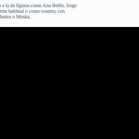
a a la de figuras como Ana Belén, Jorge
orma habitual o como coautor, con
Bastos o Moska.