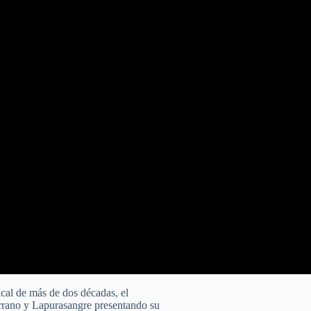
cal de más de dos décadas, el
rrano y Lapurasangre presentando su