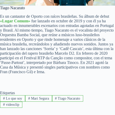
Tiago Nacarato
Es un cantautor de Oporto con raíces brasileñas. Su álbum de debut
«Lugar Comum»
fue lanzado en octubre de 2019 y con él ya ha
actuado en innumerables escenarios con entradas agotadas en Portugal
y Brasil. Al mismo tiempo, Tiago Nacarato es el vocalista del proyecto
Orquestra Bamba Social, que reúne a músicos luso-brasileños
residentes en Oporto y que rinde homenaje a varios clásicos de la
música brasileña, recreándolos y añadiendo nuevos sonidos. Juntos ya
han lanzado las canciones ‘Sorria’ y ‘Cadê Cascais’, esta última con la
participación del rapero brasileño Marcelo D2. En febrero de 2020
participó en el Festival RTP da Canção como compositor, con el tema
‘Passe-Partout’, interpretado por Bárbara Tinoco. En 2021 agotó la
Casa da Música y presentó singles participativos con nombres como
Fran (Francisco Gil) e Irma.
Etiquetas
#
Lo que soy
#
Mari Segura
#
Tiago Nacarato
#
videoclip