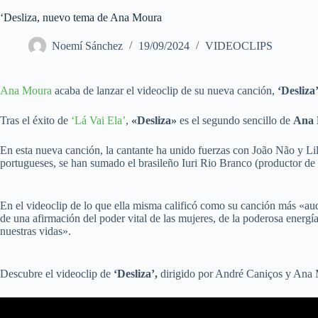
‘Desliza, nuevo tema de Ana Moura
Noemí Sánchez
19/09/2024
VIDEOCLIPS
Ana Moura
acaba de lanzar el videoclip de su nueva canción,
‘Desliza’
Tras el éxito de
‘Lá Vai Ela’
,
«Desliza»
es el segundo sencillo de
Ana
En esta nueva canción, la cantante ha unido fuerzas con João Não y Lil
portugueses, se han sumado el brasileño Iuri Rio Branco (productor de
En el videoclip de lo que ella misma calificó como su canción más «auda
de una afirmación del poder vital de las mujeres, de la poderosa energía
nuestras vidas».
Descubre el videoclip de
‘Desliza’,
dirigido por André Caniços y Ana Mo