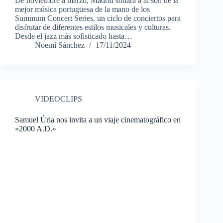
De noviembre a marzo, Madrid sonará a al son de la
mejor música portuguesa de la mano de los
Summum Concert Series, un ciclo de conciertos para
disfrutar de diferentes estilos musicales y culturas.
Desde el jazz más sofisticado hasta…
Noemí Sánchez
17/11/2024
VIDEOCLIPS
Samuel Úria nos invita a un viaje cinematográfico en
«2000 A.D.»