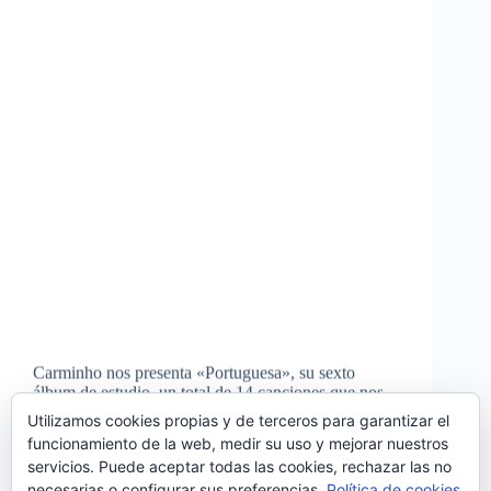
Carminho nos presenta «Portuguesa», su sexto
álbum de estudio, un total de 14 canciones que nos
muestran su forma de sentir el fado. Producido por la
Utilizamos cookies propias y de terceros para garantizar el
propia artista, este disco es un reflejo de su alma y su
funcionamiento de la web, medir su uso y mejorar nuestros
pasión por…
servicios. Puede aceptar todas las cookies, rechazar las no
Noemí Sánchez
05/03/2023
necesarias o configurar sus preferencias.
Política de cookies