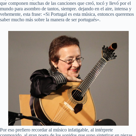
que componen muchas de las canciones que creó, tocó y llevó por el
mundo para asombro de tantos, siempre. dejando en el aire, intensa y
vehemente, esta frase: «Si Portugal es esta música, entonces queremos
saber mucho más sobre la manera de ser portugués».
Por eso prefiero recordar al músico infatigable, al intérprete
conmovido, al gran poeta de los sonidos que supo sintetizar en piezas