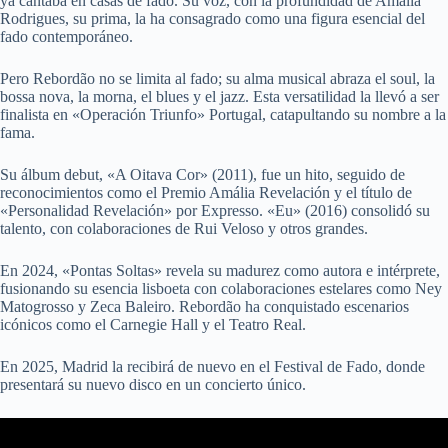
ya cantaba en casas de fado. Su voz, con la profundidad de Amália
Rodrigues, su prima, la ha consagrado como una figura esencial del
fado contemporáneo.
Pero Rebordão no se limita al fado; su alma musical abraza el soul, la
bossa nova, la morna, el blues y el jazz. Esta versatilidad la llevó a ser
finalista en «Operación Triunfo» Portugal, catapultando su nombre a la
fama.
Su álbum debut, «A Oitava Cor» (2011), fue un hito, seguido de
reconocimientos como el Premio Amália Revelación y el título de
«Personalidad Revelación» por Expresso. «Eu» (2016) consolidó su
talento, con colaboraciones de Rui Veloso y otros grandes.
En 2024, «Pontas Soltas» revela su madurez como autora e intérprete,
fusionando su esencia lisboeta con colaboraciones estelares como Ney
Matogrosso y Zeca Baleiro. Rebordão ha conquistado escenarios
icónicos como el Carnegie Hall y el Teatro Real.
En 2025, Madrid la recibirá de nuevo en el Festival de Fado, donde
presentará su nuevo disco en un concierto único.