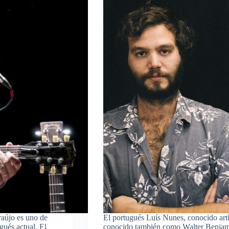
raújo es uno de
El portugués Luís Nunes, conocido ar
gués actual. El
conocido también como Walter Benjam