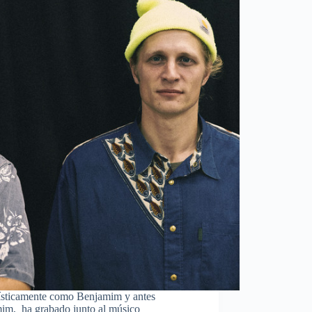
tísticamente como Benjamim y antes
im, ha grabado junto al músico