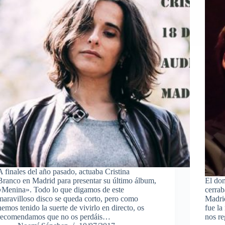
A finales del año pasado, actuaba Cristina
Branco en Madrid para presentar su último álbum,
El dom
«Menina». Todo lo que digamos de este
cerrab
maravilloso disco se queda corto, pero como
Madri
hemos tenido la suerte de vivirlo en directo, os
fue la
recomendamos que no os perdáis…
nos r