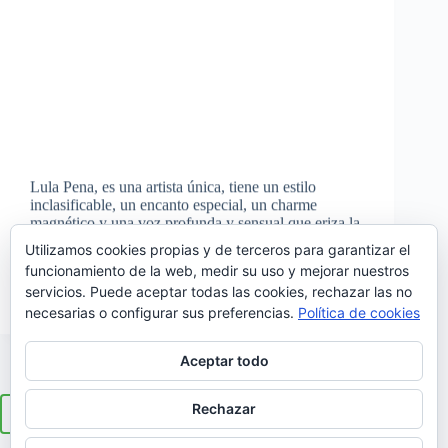
Lula Pena, es una artista única, tiene un estilo
inclasificable, un encanto especial, un charme
magnético y una voz profunda y sensual que eriza la
piel cuando canta. Estuvo en Madrid el viernes
Utilizamos cookies propias y de terceros para garantizar el
actuando dentro de la programación musical que
funcionamiento de la web, medir su uso y mejorar nuestros
Portugal…
servicios. Puede aceptar todas las cookies, rechazar las no
Noemí Sánchez
10/06/2017
necesarias o configurar sus preferencias.
Política de cookies
Aceptar todo
Rechazar
ANTERIOR
SIGUIENTE