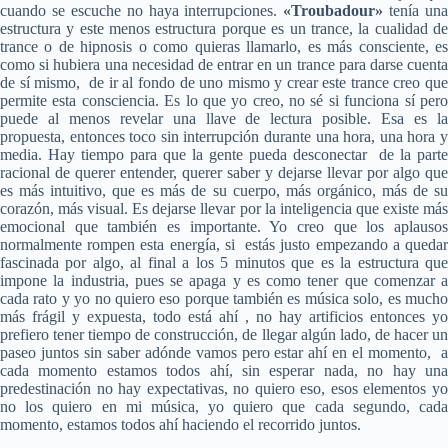
cuando se escuche no haya interrupciones.
«Troubadour»
tenía una
estructura y este menos estructura porque es un trance, la cualidad de
trance o de hipnosis o como quieras llamarlo, es más consciente, es
como si hubiera una necesidad de entrar en un trance para darse cuenta
de sí mismo, de ir al fondo de uno mismo y crear este trance creo que
permite esta consciencia. Es lo que yo creo, no sé si funciona sí pero
puede al menos revelar una llave de lectura posible. Esa es la
propuesta, entonces toco sin interrupción durante una hora, una hora y
media. Hay tiempo para que la gente pueda desconectar de la parte
racional de querer entender, querer saber y dejarse llevar por algo que
es más intuitivo, que es más de su cuerpo, más orgánico, más de su
corazón, más visual. Es dejarse llevar por la inteligencia que existe más
emocional que también es importante. Yo creo que los aplausos
normalmente rompen esta energía, si estás justo empezando a quedar
fascinada por algo, al final a los 5 minutos que es la estructura que
impone la industria, pues se apaga y es como tener que comenzar a
cada rato y yo no quiero eso porque también es música solo, es mucho
más frágil y expuesta, todo está ahí , no hay artificios entonces yo
prefiero tener tiempo de construcción, de llegar algún lado, de hacer un
paseo juntos sin saber adónde vamos pero estar ahí en el momento, a
cada momento estamos todos ahí, sin esperar nada, no hay una
predestinación no hay expectativas, no quiero eso, esos elementos yo
no los quiero en mi música, yo quiero que cada segundo, cada
momento, estamos todos ahí haciendo el recorrido juntos.