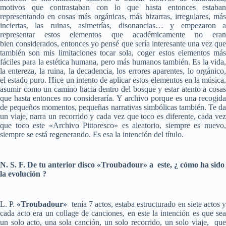
motivos que contrastaban con lo que hasta entonces estaban
representando en cosas más orgánicas, más bizarras, irregulares, más
inciertas, las ruinas, asimetrías, disonancias… y empezaron a
representar estos elementos que académicamente no eran
bien considerados, entonces yo pensé que sería interesante una vez que
también son mis limitaciones tocar sola, coger estos elementos más
fáciles para la estética humana, pero más humanos también. Es la vida,
la entereza, la ruina, la decadencia, los errores aparentes, lo orgánico,
el estado puro. Hice un intento de aplicar estos elementos en la música,
asumir como un camino hacia dentro del bosque y estar atento a cosas
que hasta entonces no consideraría. Y archivo porque es una recogida
de pequeños momentos, pequeñas narrativas simbólicas también. Te da
un viaje, narra un recorrido y cada vez que toco es diferente, cada vez
que toco este «Archivo Pittoresco» es aleatorio, siempre es nuevo,
siempre se está regenerando. Es esa la intención del título.
N. S. F. De tu anterior disco «Troubadour» a este, ¿ cómo ha sido
la evolución ?
L. P.
«Troubadour»
tenía 7 actos, estaba estructurado en siete actos 
cada acto era un collage de canciones, en este la intención es que sea
un solo acto, una sola canción, un solo recorrido, un solo viaje, que