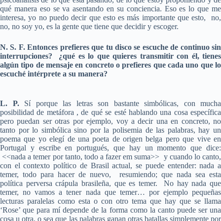
qué manera eso se va asentando en su conciencia. Eso es lo que me
interesa, yo no puedo decir que esto es más importante que esto, no,
no, no soy yo, es la gente que tiene que decidir y escoger.
N. S. F. Entonces prefieres que tu disco se escuche de continuo sin
interrupciones? ¿qué es lo que quieres transmitir con él, tienes
algún tipo de mensaje en concreto o prefieres que cada uno que lo
escuché intérprete a su manera?
L. P.
Sí porque las letras son bastante simbólicas, con mucha
posibilidad de metáfora , de qué se esté hablando una cosa específica
pero puedan ser otras por ejemplo, voy a decir una en concreto, no
tanto por lo simbólica sino por la polisemia de las palabras, hay un
poema que yo elegí de una poeta de origen belga pero que vive en
Portugal y escribe en portugués, que hay un momento que dice:
<<nada a temer por tanto, todo a fazer em suma>> y cuando lo canto,
con el contexto político de Brasil actual, se puede entender: nada a
temer, todo para hacer de nuevo, resumiendo; que nada sea esta
política perversa crápula brasileña, que es temer. No hay nada que
temer, no vamos a tener nada que temer… por ejemplo pequeñas
lecturas paralelas como esta o con otro tema que hay que se llama
‘Rose’ que para mí depende de la forma como la canto puede ser una
cosa u otra, o sea que las palabras ganan otras batallas simplemente por