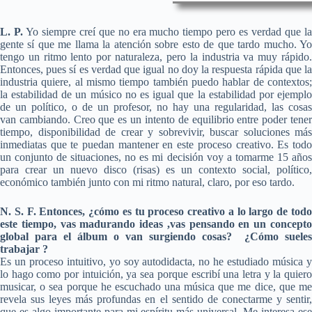
L. P.
Yo siempre creí que no era mucho tiempo pero es verdad que l
gente sí que me llama la atención sobre esto de que tardo mucho. Yo
tengo un ritmo lento por naturaleza, pero la industria va muy rápido.
Entonces, pues sí es verdad que igual no doy la respuesta rápida que la
industria quiere, al mismo tiempo también puedo hablar de contextos;
la estabilidad de un músico no es igual que la estabilidad por ejemplo
de un político, o de un profesor, no hay una regularidad, las cosas
van cambiando. Creo que es un intento de equilibrio entre poder tener
tiempo, disponibilidad de crear y sobrevivir, buscar soluciones más
inmediatas que te puedan mantener en este proceso creativo. Es todo
un conjunto de situaciones, no es mi decisión voy a tomarme 15 años
para crear un nuevo disco (risas) es un contexto social, político,
económico también junto con mi ritmo natural, claro, por eso tardo.
N. S. F. Entonces, ¿cómo es tu proceso creativo a lo largo de todo
este tiempo, vas madurando ideas ,vas pensando en un concepto
global para el álbum o van surgiendo cosas? ¿Cómo sueles
trabajar ?
Es un proceso intuitivo, yo soy autodidacta, no he estudiado música y
lo hago como por intuición, ya sea porque escribí una letra y la quiero
musicar, o sea porque he escuchado una música que me dice, que me
revela sus leyes más profundas en el sentido de conectarme y sentir,
que es algo importante para mi espíritu más universal. Me interesa ese