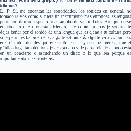
mia lexi’ es un tema griego. ¿Te sientes cómoda cantando en otros
idiomas?
L. P.
Sí, me encantan las sonoridades, los sonidos en general, h
tomado la voz como si fuera un instrumento más entonces las lenguas
permiten abrir un espectro más amplio de sonoridades. Aunque no se
entienda lo que uno está diciendo, hay como un masaje sonoro, te
dejas bañar por el sonido de una lengua que es ajena a tu cultura pero
si te permites bañar en ella, algo te estimulará, algo te va a comunicar,
eres tú quien decides qué efecto tiene en ti y eso me interesa, que el
público haga también trabajo de escucha y de pensamiento cuando está
en un concierto o escuchando un disco o lo que sea porque es
importante abrir las fronteras.