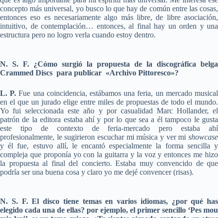
concepto más universal, yo busco lo que hay de común entre las cosas,
entonces eso es necesariamente algo más libre, de libre asociación,
intuitivo, de contemplación… entonces, al final hay un orden y una
estructura pero no logro verla cuando estoy dentro.
N. S. F. ¿Cómo surgió la propuesta de la discográfica belga
Crammed Discs para publicar «Archivo Pittoresco»?
L. P.
Fue una coincidencia, estábamos una feria, un mercado musica
en el que un jurado elige entre miles de propuestas de todo el mundo.
Yo fui seleccionada este año y por casualidad Marc Hollander, el
patrón de la editora estaba ahí y por lo que sea a él tampoco le gusta
este tipo de contexto de feria-mercado pero estaba ahí
profesionalmente, le sugirieron escuchar mi música y ver mi
showcase
y él fue, estuvo allí, le encantó especialmente la forma sencilla y
compleja que proponía yo con la guitarra y la voz y entonces me hizo
la propuesta al final del concierto. Estaba muy convencido de que
podría ser una buena cosa y claro yo me dejé convencer (risas).
N. S. F. El disco tiene temas en varios idiomas, ¿por qué has
elegido cada una de ellas? por ejemplo, el primer sencillo ‘Pes mou