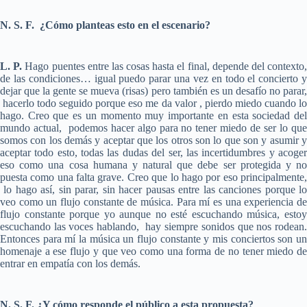
N. S. F. ¿Cómo planteas esto en el escenario?
L. P.
Hago puentes entre las cosas hasta el final, depende del contexto
de las condiciones… igual puedo parar una vez en todo el concierto y
dejar que la gente se mueva (risas) pero también es un desafío no parar,
hacerlo todo seguido porque eso me da valor , pierdo miedo cuando lo
hago. Creo que es un momento muy importante en esta sociedad del
mundo actual, podemos hacer algo para no tener miedo de ser lo que
somos con los demás y aceptar que los otros son lo que son y asumir y
aceptar todo esto, todas las dudas del ser, las incertidumbres y acoger
eso como una cosa humana y natural que debe ser protegida y no
puesta como una falta grave. Creo que lo hago por eso principalmente,
lo hago así, sin parar, sin hacer pausas entre las canciones porque lo
veo como un flujo constante de música. Para mí es una experiencia de
flujo constante porque yo aunque no esté escuchando música, estoy
escuchando las voces hablando, hay siempre sonidos que nos rodean.
Entonces para mí la música un flujo constante y mis conciertos son un
homenaje a ese flujo y que veo como una forma de no tener miedo de
entrar en empatía con los demás.
N. S. F. ¿Y cómo responde el público a esta propuesta?