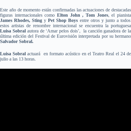
Este año de momento están confirmadas las actuaciones de destacadas
figuras internacionales como
Elton John , Tom Jones
, el pianist
James Rhodes,
Sting
y
Pet Shop Boys
entre otros y junto a todos
estos artistas de renombre internacional se encuentra la portuguesa
Luisa Sobral
autora de ‘Amar pelos dois’, la canción ganadora de l
última edición del Festival de Eurovisión interpretada por su hermano
Salvador Sobral.
Luisa Sobral
actuará en formato acústico en el Teatro Real el 24 d
julio a las 13 horas.