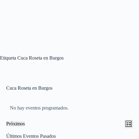
Etiqueta
Cuca Roseta en Burgos
Cuca Roseta en Burgos
No hay eventos programados.
N
N
Próximos
L
a
a
S
i
v
v
e
Últimos Eventos Pasados
s
e
e