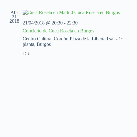
l
t
g
g
e
a
a
a
c
Abr
c
c
c
21
2018
i
i
i
21/04/2018 @ 20:30
-
22:30
o
ó
ó
Concierto de Cuca Roseta en Burgos
n
n
n
a
d
d
Centro Cultural Cordón
Plaza de la Libertad s/n - 1ª
l
e
e
planta, Burgos
a
v
v
f
15€
i
i
e
s
s
c
t
t
h
a
a
a
s
s
.
d
e
E
v
e
n
t
o