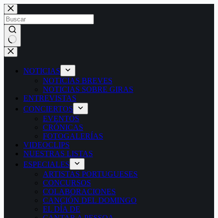
Saltar
al
contenido
Sin
resultados
NOTICIAS
NOTICIAS BREVES
NOTICIAS SOBRE GIRAS
ENTREVISTAS
CONCIERTOS
EVENTOS
CRÓNICAS
FOTOGALERÍAS
VIDEOCLIPS
NUESTRAS LISTAS
ESPECIALES
ARTISTAS PORTUGUESES
CONCURSOS
COLABORACIONES
CANCIÓN DEL DOMINGO
EL DÍA DE
CANTAR A PESSOA