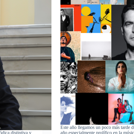
Este año llegamos un poco más tarde de
dica distintiva y
año especialmente prolífico en la músi