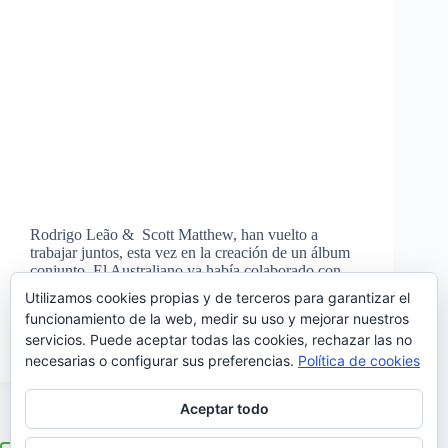
Rodrigo Leão & Scott Matthew, han vuelto a
trabajar juntos, esta vez en la creación de un álbum
conjunto. El Australiano ya había colaborado con
Rodrigo Leão en dos ocasiones: primero en su
Utilizamos cookies propias y de terceros para garantizar el
fabuloso álbum «A Montanha Mágica» (2011)
funcionamiento de la web, medir su uso y mejorar nuestros
poniendo voz…
servicios. Puede aceptar todas las cookies, rechazar las no
Noemí Sánchez
17/03/2016
necesarias o configurar sus preferencias.
Política de cookies
Aceptar todo