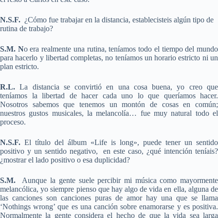
N.S.F.
¿Cómo fue trabajar en la distancia, establecisteis algún tipo de
rutina de trabajo?
S.M. N
o era realmente una rutina, teníamos todo el tiempo del mund
para hacerlo y libertad completas, no teníamos un horario estricto ni un
plan estricto.
R.L.
La distancia se convirtió en una cosa buena, yo creo que
teníamos la libertad de hacer cada uno lo que queríamos hacer.
Nosotros sabemos que tenemos un montón de cosas en común;
nuestros gustos musicales, la melancolía… fue muy natural todo el
proceso.
N.S.F.
El título del álbum «Life is long», puede tener un sentido
positivo y un sentido negativo, en este caso, ¿qué intención teníais?
¿mostrar el lado positivo o esa duplicidad?
S.M.
Aunque la gente suele percibir mi música como mayorment
melancólica, yo siempre pienso que hay algo de vida en ella, alguna de
las canciones son canciones puras de amor hay una que se llama
‘Nothings wrong’ que es una canción sobre enamorarse y es positiva.
Normalmente la gente considera el hecho de que la vida sea larga