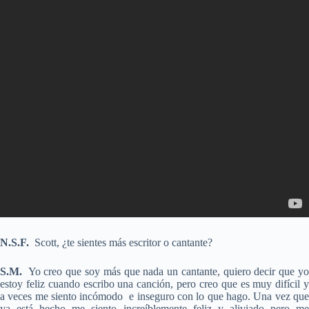
N.S.F.
Scott, ¿te sientes más escritor o cantante?
S.M.
Yo creo que soy más que nada un cantante, quiero decir que yo
estoy feliz cuando escribo una canción, pero creo que es muy difícil y
a veces me siento incómodo e inseguro con lo que hago. Una vez que
ya está hecho me siento increíblemente feliz y aliviado pero me