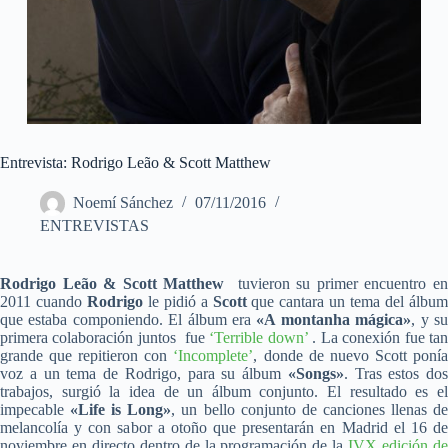
Entrevista: Rodrigo Leão & Scott Matthew
Noemí Sánchez
07/11/2016
ENTREVISTAS
Rodrigo Leão & Scott Matthew
tuvieron su primer encuentro e
2011 cuando
Rodrigo
le pidió a
Scott
que cantara un tema del álbu
que estaba componiendo. El álbum era
«A montanha mágica»
, y s
primera colaboración juntos fue
‘Terrible down’
. La conexión fue ta
grande que repitieron con
‘Incomplete’
, donde de nuevo Scott poní
voz a un tema de Rodrigo, para su álbum
«Songs»
. Tras estos dos
trabajos, surgió la idea de un álbum conjunto. El resultado es el
impecable
«Life is Long»
, un bello conjunto de canciones llenas d
melancolía y con sabor a otoño que presentarán en Madrid el 16 de
noviembre en directo dentro de la programación de la
IVX edición d