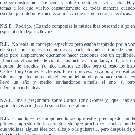
que su música me hace sentir y sobre qué debería ser la letra. Hay
temas a los que vuelvo constantemente de todas maneras cuando
escribo, pero definitivamente, su música me inspira cosas específicas.
N.S.F.
Rodrigo, ¿Cuando componías la música ibas buscando algo en
especial o te dejabas llevar?
R.L.
No tenía un concepto específico pero estaba inspirado por la voz
de Scott, por supuesto cuando estoy haciendo música trato de sentir
algo pero simplemente queríamos hacer canciones con un equilibrio.
Tenemos el cuarteto de cuerda, los metales, la guitarra, el bajo y un
montón de arreglos. Yo hice algunos de ellos pero el resto los hizo
Carlos Tony Gomes, el chelista. Fue un proceso largo porque nosotros
sabíamos que teníamos todo el tiempo del mundo para hacer esto y nos
llevó un año y medio enviándonos e-mails el uno al otro
intercambiando ideas.
N.S.F.
Iba a preguntarte sobre Carlos Tony Gomes y qué había
aportado sus arreglos a la sonoridad del álbum.
R.L.
Cuando estoy componiendo siempre estoy preocupado por la
primera impresión de los arreglos, siempre pruebo con chelos, puede
que violines, alguna idea con el bajo o la guitarra… pero después dejo
el resto a Carlos en este caso.