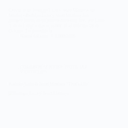
Concierto de Rodrigo Leão y Scott Matthew en
Madrid • Rodrigo Leão y Scott Matthew han
grabado juntos en un nuevo disco que lleva por título
‘Life Is Long’ y que se publicará el próximo 28 de
Octubre. Lo presentarán…
Noemí Sánchez
13/09/2016
COLABORACIONES
,
NOTICIAS
,
VIDEOCLIPS
Rodrigo Leão & Scott Matthew ‘That’s Life’