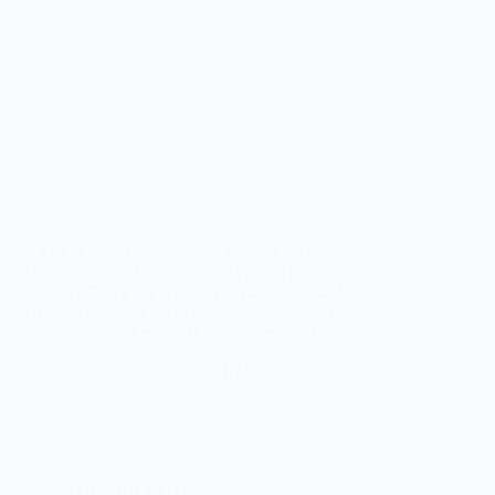
‘Life is long’ es el segundo sencillo del álbum
homónimo de Rodrigo Leão y Scott Matthew. Tras
lanzar ‘That’s life’, primer adelanto de este hermoso
trabajo conjunto del genio portugués y el artista
australiano, los músicos han presentado este
nuevo…
Noemí Sánchez
01/11/2016
CONCIERTO