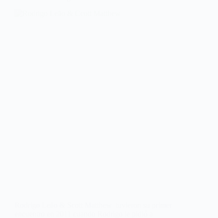
Rodrigo Leão & Scott Matthew tuvieron su primer
encuentro en 2011 cuando Rodrigo le pidió a