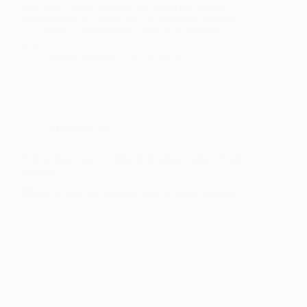
Scott que cantara un tema del álbum que estaba
componiendo. El álbum era «A montanha mágica»,
y su primera colaboración juntos fue ‘Terrible
down’ . La…
Noemí Sánchez
07/11/2016
VIDEOCLIPS
‘Life is long’ nuevo vídeo de Rodrigo Leão y Scott
Matthew