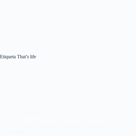
Etiqueta
That’s life
CRÓNICAS
Gran concierto de Rodrigo Leão & Scott Matthew
en Madrid