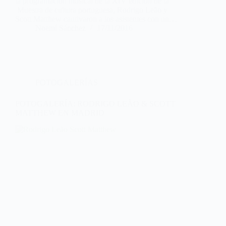
la programación musical de la XIV edición de la
Muestra de cultura portuguesa, Rodrigo Leão y
Scott Matthew cautivaron a los asistentes con un…
Noemí Sánchez
17/11/2016
FOTOGALERÍAS
FOTOGALERÍA: RODRIGO LEÃO & SCOTT
MATTHEW EN MADRID