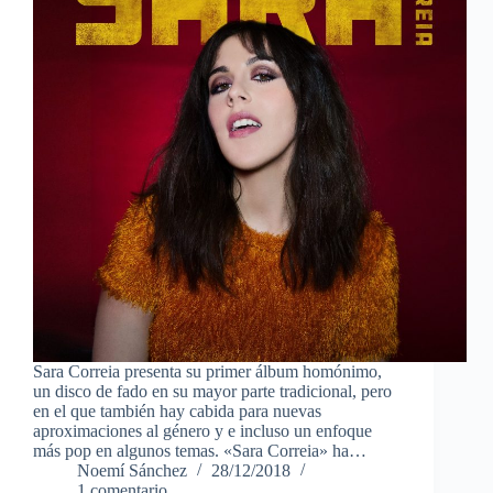
Sara Correia presenta su primer álbum homónimo,
un disco de fado en su mayor parte tradicional, pero
en el que también hay cabida para nuevas
aproximaciones al género y e incluso un enfoque
más pop en algunos temas. «Sara Correia» ha…
Noemí Sánchez
28/12/2018
1 comentario