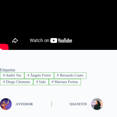
Etiquetas
#
André Vaz
#
Ângelo Freire
#
Bernardo Couto
#
Diogo Clemente
#
fado
#
Mariano Freitas
ANTERIOR
SIGUIENTE