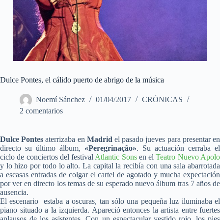
Dulce Pontes, el cálido puerto de abrigo de la música
Noemí Sánchez
01/04/2017
CRÓNICAS
2 comentarios
Dulce Pontes
aterrizaba en
Madrid
el pasado jueves para presentar e
directo su último álbum,
«Peregrinação»
. Su actuación cerraba el
ciclo de conciertos del festival
Atlantic Sons
en el
Teatro Nuevo Apol
y lo hizo por todo lo alto. La capital la recibía con una sala abarrotada
a escasas entradas de colgar el cartel de agotado y mucha expectación
por ver en directo los temas de su esperado nuevo álbum tras 7 años de
ausencia.
El escenario estaba a oscuras, tan sólo una pequeña luz iluminaba el
piano situado a la izquierda. Apareció entonces la artista entre fuertes
aplausos de los asistentes. Con un espectacular vestido rojo, los pies