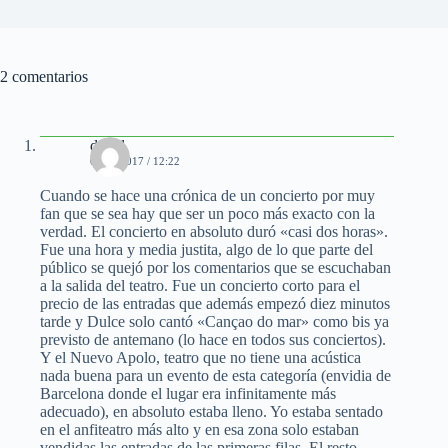
2 comentarios
david
08/04/2017 / 12:22
Cuando se hace una crónica de un concierto por muy
fan que se sea hay que ser un poco más exacto con la
verdad. El concierto en absoluto duró «casi dos horas».
Fue una hora y media justita, algo de lo que parte del
público se quejó por los comentarios que se escuchaban
a la salida del teatro. Fue un concierto corto para el
precio de las entradas que además empezó diez minutos
tarde y Dulce solo cantó «Cançao do mar» como bis ya
previsto de antemano (lo hace en todos sus conciertos).
Y el Nuevo Apolo, teatro que no tiene una acústica
nada buena para un evento de esta categoría (envidia de
Barcelona donde el lugar era infinitamente más
adecuado), en absoluto estaba lleno. Yo estaba sentado
en el anfiteatro más alto y en esa zona solo estaban
vendidas las entradas de las primeras filas. El resto,