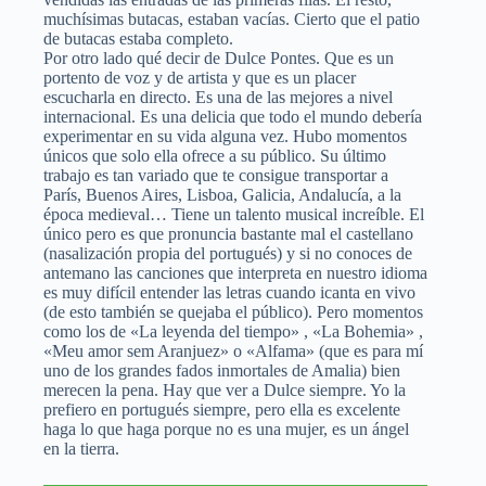
muchísimas butacas, estaban vacías. Cierto que el patio
de butacas estaba completo.
Por otro lado qué decir de Dulce Pontes. Que es un
portento de voz y de artista y que es un placer
escucharla en directo. Es una de las mejores a nivel
internacional. Es una delicia que todo el mundo debería
experimentar en su vida alguna vez. Hubo momentos
únicos que solo ella ofrece a su público. Su último
trabajo es tan variado que te consigue transportar a
París, Buenos Aires, Lisboa, Galicia, Andalucía, a la
época medieval… Tiene un talento musical increíble. El
único pero es que pronuncia bastante mal el castellano
(nasalización propia del portugués) y si no conoces de
antemano las canciones que interpreta en nuestro idioma
es muy difícil entender las letras cuando icanta en vivo
(de esto también se quejaba el público). Pero momentos
como los de «La leyenda del tiempo» , «La Bohemia» ,
«Meu amor sem Aranjuez» o «Alfama» (que es para mí
uno de los grandes fados inmortales de Amalia) bien
merecen la pena. Hay que ver a Dulce siempre. Yo la
prefiero en portugués siempre, pero ella es excelente
haga lo que haga porque no es una mujer, es un ángel
en la tierra.