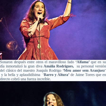
Sonaron después entre otros el maravilloso fado
‘Alfama’
que en su
día inmortalizó la gran diva
Amália Rodrigues,
su personal versió
del clásico del maestro Joaquín Rodrigo
‘Meu amor sem Aranjuez
‘
y la bella y aplaudidísima ‘
Barro y Altura’
de Jaime Torres que e
directo cobró una fuerza increíble.