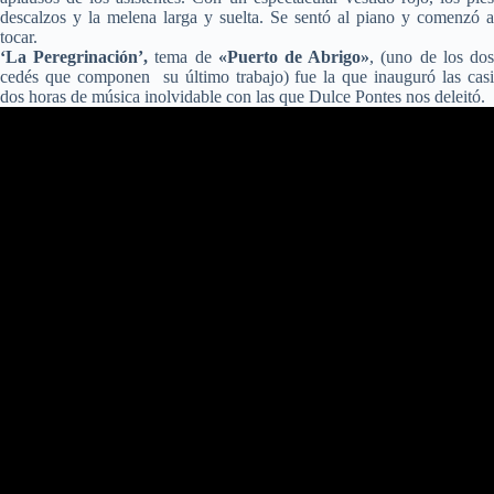
descalzos y la melena larga y suelta. Se sentó al piano y comenzó a
tocar.
‘La Peregrinación’,
tema de
«Puerto de Abrigo»
, (uno de los do
cedés que componen
su último trabajo)
fue la que inauguró las cas
dos horas de música inolvidable con las que Dulce Pontes nos deleitó.