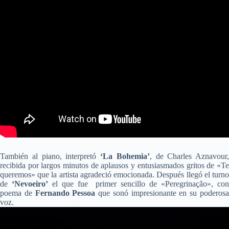
También al piano, interpretó
‘La Bohemia’
, de Charles Aznavour,
recibida por largos minutos de aplausos y entusiasmados gritos de «Te
queremos» que la artista agradeció emocionada. Después llegó el turno
de
‘Nevoeiro’
el que fue primer sencillo de «Peregrinação», co
poema de
Fernando Pessoa
que sonó impresionante en su poderos
voz.