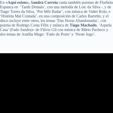
En
«Aqui existo»,
Sandra Correia
canta también poemas de Florbela
Espanca en ‘Tarde Demais’, con una melodía de Loic da Silva -, y de
Tiago Torres da Silva, ‘Por Môr Bailar’, con música de Valter Rolo, e
‘História Mal Contada’, en una composición de Carlos Barretto, y el
disco incluye entre otros, los temas ‘Das Horas Abandonadas’, con
poema de Rodrigo Costa Félix y música de
Tiago Machado
, ‘Aquela
Casa’ (Fado Sandra)» de Flávio Gil con música de Mário Pacheco y
dos temas de Amélia Muge: ‘Fado do Porto’ y ‘Neste Jogo’.