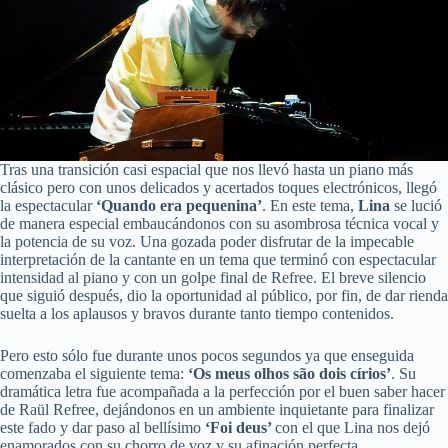
Tras una transición casi espacial que nos llevó hasta un piano más
clásico pero con unos delicados y acertados toques electrónicos, llegó
la espectacular
‘Quando era pequenina’
. En este tema,
Lina
se lució
de manera especial embaucándonos con su asombrosa técnica vocal y
la potencia de su voz. Una gozada poder disfrutar de la impecable
interpretación de la cantante en un tema que terminó con espectacular
intensidad al piano y con un golpe final de Refree. El breve silencio
que siguió después, dio la oportunidad al público, por fin, de dar rienda
suelta a los aplausos y bravos durante tanto tiempo contenidos.
Pero esto sólo fue durante unos pocos segundos ya que enseguida
comenzaba el siguiente tema:
‘Os meus olhos são dois círios’
. Su
dramática letra fue acompañada a la perfección por el buen saber hacer
de Raül Refree, dejándonos en un ambiente inquietante para finalizar
este fado y dar paso al bellísimo
‘Foi deus’
con el que Lina nos dejó
enamorados con su chorro de voz y su afinación perfecta.