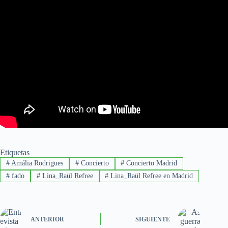
Etiquetas
#
Amália Rodrigues
#
Concierto
#
Concierto Madrid
#
fado
#
Lina_Raül Refree
#
Lina_Raül Refree en Madrid
ANTERIOR
SIGUIENTE