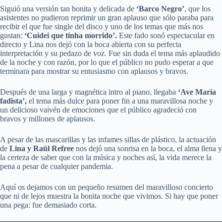
Siguió una versión tan bonita y delicada de
‘Barco Negro’
, que los
asistentes no pudieron reprimir un gran aplauso que sólo paraba para
recibir el que fue single del disco y uno de los temas que más nos
gustan:
‘Cuidei que tinha morrido’.
Este fado sonó espectacular en
directo y Lina nos dejó con la boca abierta con su perfecta
interpretación y su pedazo de voz. Fue sin duda el tema más aplaudido
de la noche y con razón, por lo que el público no pudo esperar a que
terminara para mostrar su entusiasmo con aplausos y bravos.
Después de una larga y magnética intro al piano, llegaba
‘Ave Maria
fadista’,
el tema más dulce para poner fin a una maravillosa noche y
un delicioso vaivén de emociones que el público agradeció con
bravos y millones de aplausos.
A pesar de las mascarillas y las infames sillas de plástico, la actuación
de
Lina y Raül Refree
nos dejó una sonrisa en la boca, el alma llena y
la certeza de saber que con la música y noches así, la vida merece la
pena a pesar de cualquier pandemia.
Aquí os dejamos con un pequeño resumen del maravilloso concierto
que ni de lejos muestra la bonita noche que vivimos. Si hay que poner
una pega: fue demasiado corta.