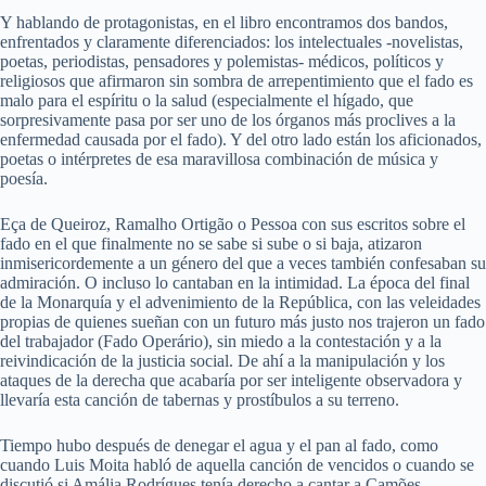
Y hablando de protagonistas, en el libro encontramos dos bandos,
enfrentados y claramente diferenciados: los intelectuales -novelistas,
poetas, periodistas, pensadores y polemistas- médicos, políticos y
religiosos que afirmaron sin sombra de arrepentimiento que el fado es
malo para el espíritu o la salud (especialmente el hígado, que
sorpresivamente pasa por ser uno de los órganos más proclives a la
enfermedad causada por el fado). Y del otro lado están los aficionados,
poetas o intérpretes de esa maravillosa combinación de música y
poesía.
Eça de Queiroz, Ramalho Ortigão o Pessoa con sus escritos sobre el
fado en el que finalmente no se sabe si sube o si baja, atizaron
inmisericordemente a un género del que a veces también confesaban su
admiración. O incluso lo cantaban en la intimidad. La época del final
de la Monarquía y el advenimiento de la República, con las veleidades
propias de quienes sueñan con un futuro más justo nos trajeron un fado
del trabajador (Fado Operário), sin miedo a la contestación y a la
reivindicación de la justicia social. De ahí a la manipulación y los
ataques de la derecha que acabaría por ser inteligente observadora y
llevaría esta canción de tabernas y prostíbulos a su terreno.
Tiempo hubo después de denegar el agua y el pan al fado, como
cuando Luis Moita habló de aquella canción de vencidos o cuando se
discutió si Amália Rodrígues tenía derecho a cantar a Camões.