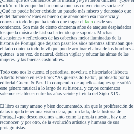
¿Creían que los comienzos de la música ye-yé fueron difíciles? ¿Qué el
rock’n roll tuvo que luchar contra muchas convenciones sociales?
¿Qué no puede haber existido un pasado más mísero y denostado que
el del flamenco? Pues es bueno que abandonen esa inocencia y
conozcan todo lo que ha tenido que tragar el
fado
desde sus
comienzos. Son más de ciento cincuenta años de ataques despiadados
los que la música de Lisboa ha tenido que soportar. Muchas
discusiones y reflexiones de las cabecitas mejor iluminadas de la
historia de Portugal que dejaron pasar los años mientras afirmaban que
el fado contenía todo lo vil que puede arruinar el alma de los hombres -
quienes, a su vez, de natural, debían vigilar y educar las almas de las
mujeres- y las buenas costumbres.
Todo esto nos lo cuenta el periodista, novelista e historiador lisboeta
Alberto Franco en este libro: “As guerras do Fado”, publicado por la
editorial Guerra & Paz. Un compendio de aquellos ataques que sufrió
este género musical a lo largo de su historia, y cuyos comienzos
solemos establecer entre los años veinte y treinta del Siglo XIX.
El libro es muy ameno y bien documentado, sin que la proliferación de
datos impida tener una visión clara, por un lado, de la historia de
Portugal -que desconocemos tanto como la propia nuestra, hay que
reconocer- y por otro, de la evolución artística y humana de sus
protagonistas.