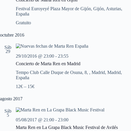
n
n
n
Festival Euroyeyé
Plaza Mayor de Gijón, Gijón, Asturias,
a
d
d
España
l
e
e
a
v
v
Gratuito
f
i
i
e
s
s
c
octubre 2016
t
t
h
a
a
a
Sáb
s
s
.
29
d
29/10/2016 @ 23:00
-
23:55
e
E
Concierto de Marta Ren en Madrid
v
Tempo Club
Calle Duque de Osuna, 8, , Madrid, Madrid,
e
España
n
t
12€ – 15€
o
agosto 2017
Sáb
5
05/08/2017 @ 21:00
-
23:00
Marta Ren en La Grapa Black Music Festival de Avilés