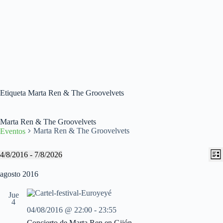
Etiqueta
Marta Ren & The Groovelvets
Marta Ren & The Groovelvets
Marta Ren & The Groovelvets
Eventos
N
N
Eventos
4/8/2016
 - 
7/8/2026
L
a
a
S
i
v
v
e
agosto 2016
s
e
e
l
t
g
g
e
a
Jue
a
a
c
4
c
c
c
04/08/2016 @ 22:00
-
23:55
i
i
i
o
Concierto de Marta Ren en Gijón
ó
ó