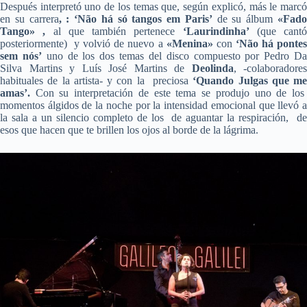
Después interpretó uno de los temas que, según explicó, más le marcó
en su carrera
, : ‘Não há só tangos em Paris’
de su álbum
«Fad
Tango» ,
al que también pertenece
‘Laurindinha’
(que cantó
posteriormente) y volvió de nuevo a
«Menina»
con
‘Não há ponte
sem nós’
uno de los dos temas del disco compuesto por Pedro D
Silva Martins y Luís José Martins de
Deolinda
, -colaboradores
habituales de la artista- y con la preciosa
‘Quando Julgas que me
amas’.
Con su interpretación de este tema se produjo
uno de lo
momentos álgidos de la noche por la intensidad emocional que llevó a
la sala a un silencio completo de los de aguantar la respiración,
d
esos que hacen que te brillen los ojos al borde de la lágrima.