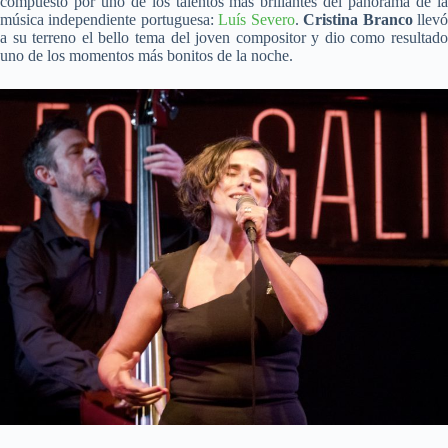
compuesto por uno de los talentos más brillantes del panorama de la
música independiente portuguesa:
Luís Severo
.
Cristina Branco
llev
a su terreno el bello tema del joven compositor y dio como resultado
uno de los momentos más bonitos de la noche.