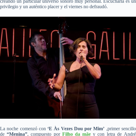
creando un particular universo sonoro muy personal. Escucharla es un
privilegio y un auténtico placer y el viernes no defraudó.
La noche comenzó con
‘E Às Vezes Dou por Mim’
,primer sencill
de
“Menina”
, compuesto por
Filho da mãe
y con letra de Andr