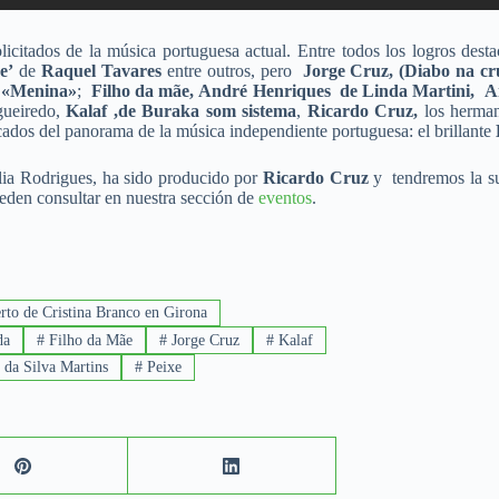
licitados de la música portuguesa actual. Entre todos los logros des
e’
de
Raquel Tavares
entre outros, pero
Jorge Cruz, (Diabo na cr
e
«Menina»
;
Filho da mãe,
André Henriques de Linda Martini,
A
gueiredo,
Kalaf ,de Buraka som sistema
,
Ricardo Cruz,
los herm
dos del panorama de la música independiente portuguesa: el brillante
lia Rodrigues, ha sido producido por
Ricardo Cruz
y tendremos la su
eden consultar en nuestra sección de
eventos
.
rto de Cristina Branco en Girona
da
#
Filho da Mãe
#
Jorge Cruz
#
Kalaf
da Silva Martins
#
Peixe