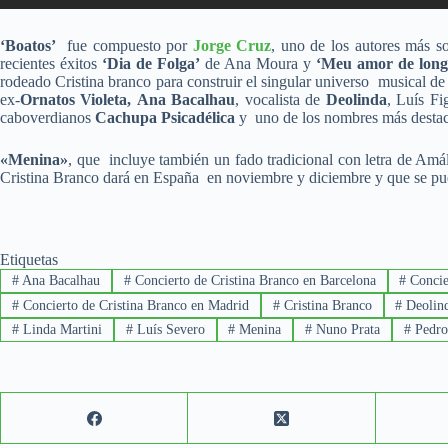
‘Boatos’
fue compuesto por
Jorge Cruz
, uno de los autores más so
recientes éxitos
‘Dia de Folga’
de Ana Moura y
‘Meu amor de long
rodeado Cristina branco para construir el singular universo musical d
ex-
Ornatos Violeta,
Ana Bacalhau
, vocalista de
Deolinda
, Luís Fi
caboverdianos
Cachupa Psicadélica
y uno de los nombres más destaca
«Menina»
, que incluye también un fado tradicional con letra de Amá
Cristina Branco dará en España en noviembre y diciembre y que se pu
Etiquetas
#
Ana Bacalhau
#
Concierto de Cristina Branco en Barcelona
#
Concie
#
Concierto de Cristina Branco en Madrid
#
Cristina Branco
#
Deolin
#
Linda Martini
#
Luís Severo
#
Menina
#
Nuno Prata
#
Pedro 