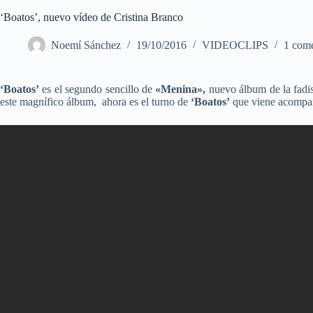
‘Boatos’, nuevo vídeo de Cristina Branco
Noemí Sánchez
19/10/2016
VIDEOCLIPS
1 come
‘Boatos’
es el segundo sencillo de
«Menina»,
nuevo álbum de la fadis
este magnífico álbum, ahora es el turno de
‘Boatos’
que viene acompañ