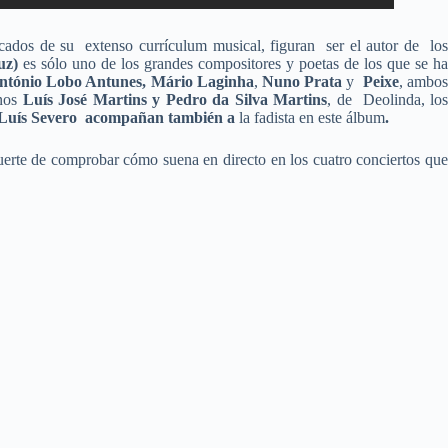
tacados de su extenso currículum musical, figuran ser el autor de lo
uz)
es sólo uno de los grandes compositores y poetas de los que se h
ntónio Lobo Antunes,
Mário Laginha
,
Nuno Prata
y
Peixe
, ambo
anos
Luís José Martins y Pedro da Silva Martins
, de Deolinda, lo
Luís Severo acompañan también a
la fadista en este álbum
.
erte de comprobar cómo suena en directo en los cuatro conciertos qu