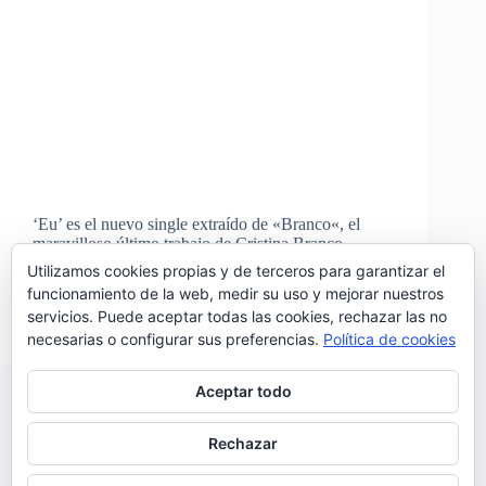
‘Eu’ es el nuevo single extraído de «Branco«, el
maravilloso último trabajo de Cristina Branco
editado en febrero. ‘Eu’ es un tema con música y
Utilizamos cookies propias y de terceros para garantizar el
letra de Luís Figueiredo, pianista que también la
funcionamiento de la web, medir su uso y mejorar nuestros
acompaña en el escenario. Sobre este tema,…
servicios. Puede aceptar todas las cookies, rechazar las no
Noemí Sánchez
28/09/2018
necesarias o configurar sus preferencias.
Política de cookies
Aceptar todo
Rechazar
SIGUIENTE