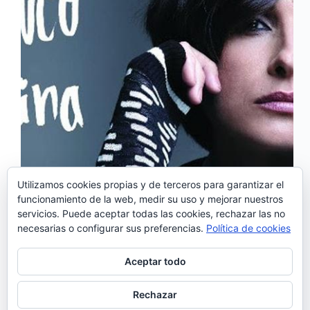
Utilizamos cookies propias y de terceros para garantizar el
funcionamiento de la web, medir su uso y mejorar nuestros
Concierto de Cristina Branco en Barcelona ‘Menina’
servicios. Puede aceptar todas las cookies, rechazar las no
es el título del nuevo trabajo de Cristina Branco .
necesarias o configurar sus preferencias.
Política de cookies
Los temas originales del nuevo álbum han sido
creados por compositores como Filho da Mãe y
André Henriques (Linda Martini), Cachupa
Aceptar todo
Psicadélica, Mário…
Noemí Sánchez
11/10/2016
Rechazar