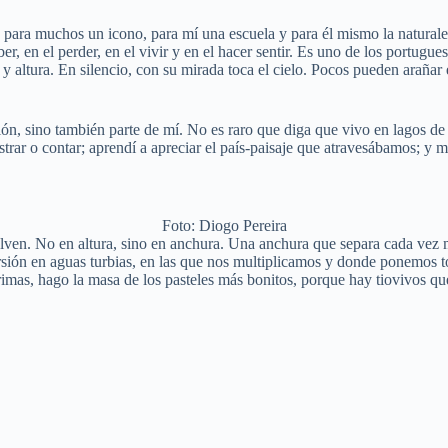
s para muchos un icono, para mí una escuela y para él mismo la natural
aber, en el perder, en el vivir y en el hacer sentir. Es uno de los portug
 y altura. En silencio, con su mirada toca el cielo. Pocos pueden arañar
ción, sino también parte de mí. No es raro que diga que vivo en lagos 
rar o contar; aprendí a apreciar el país-paisaje que atravesábamos; y m
Foto: Diogo Pereira
lven. No en altura, sino en anchura. Una anchura que separa cada vez má
rsión en aguas turbias, en las que nos multiplicamos y donde ponemos t
mas, hago la masa de los pasteles más bonitos, porque hay tiovivos que 