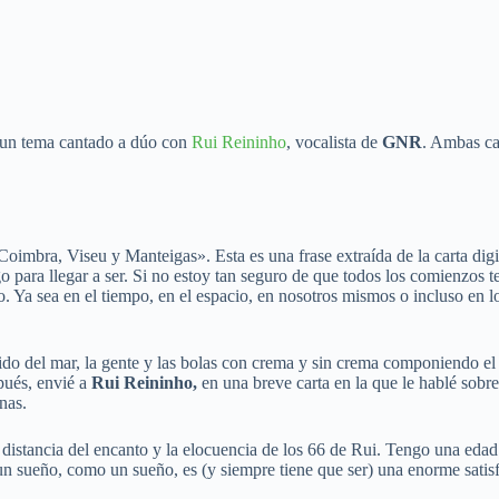
 un tema cantado a dúo con
Rui Reininho
, vocalista de
GNR
. Ambas ca
mbra, Viseu y Manteigas». Esta es una frase extraída de la carta digit
o para llegar a ser. Si no estoy tan seguro de que todos los comienzos
io. Ya sea en el tiempo, en el espacio, en nosotros mismos o incluso en l
ruido del mar, la gente y las bolas con crema y sin crema componiendo e
pués, envié a
Rui Reininho,
en una breve carta en la que le hablé sobre
nas.
istancia del encanto y la elocuencia de los 66 de Rui. Tengo una edad 
un sueño, como un sueño, es (y siempre tiene que ser) una enorme satis