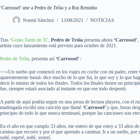
‘Carrossel’ une a Pedro de Tróia y a Rui Reninho
Noemí Sánchez
13/08/2021
NOTICIAS
Tras
‘Gosto Tanto de Ti’
,
Pedro de Tróia
presenta ahora
‘Carrossel’
,
artista cuyo lanzamiento está previsto para octubre de 2021.
Pedro de Tróia
, presenta así
‘Carrossel’
:
<<«Un sueño que comenzó en los viajes en coche con mi padre, entre Coi
aparentemente banal- dice mucho de lo que fui, lo que soy y lo que hag
decir lo mismo de todos los finales. Todos los finales tienen un princip
fue, siempre estará asociado al instante en que ese todo despertó.
A partir de aquí podría seguir en una prosa de lectura playera, con el 
madrugada escribí una canción que llamé
‘Carrossel’
y que, horas des
principio de todo lo que nunca terminará, porque las canciones son eter
En el año en que cumplo 33 años, me entero de que estoy a 33 años de d
camino que recorro y por el que aprendo a caminar. Ir a un sueño, por 
soñé, esperé, soñé, sonreí.