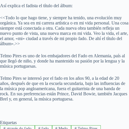
Así explica el fadista el título del álbum:
<<Todo lo que hago tiene, y siempre ha tenido, una evolución muy
orgánica. Ya sea en mi carrera artística o en mi vida personal. Una cosa
siempre está conectada a otra. Cada nueva obra también refleja un
nuevo punto de vista, una nueva marca en mi vida. Veo la vida, el arte,
el amor, «mi» ciudad a través de mi propio fado. De ahí el título del
álbum».>>
Telmo Pires es uno de los embajadores del Fado en Alemania, país al
que llegó de niño, y donde ha mantenido su pasión por la lengua y la
música portuguesas.
Telmo Pires se interesó por el fado en los años 90, a la edad de 20
años, después de que en la escuela secundaria, bajo las influencias de
la música pop angloamericana, fuera el guitarrista de una banda de
rock. En sus preferencias están Prince, David Bowie, también Jacques
Brel y, en general, la música portuguesa.
Etiquetas
#
através do fado
#
fado
#
Medo
#
Telmo Pires