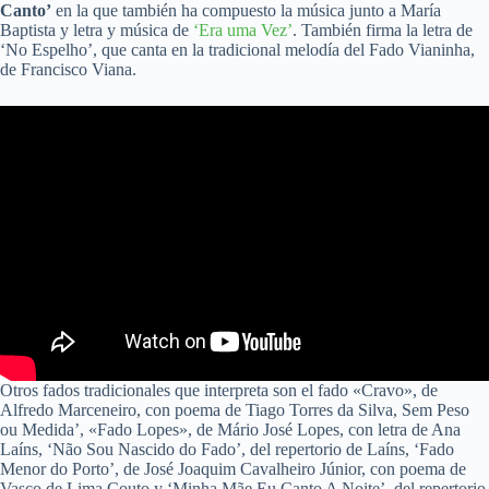
Canto’
en la que también ha compuesto la música junto a María
Baptista y letra y música de
‘Era uma Vez’
. También firma la letra de
‘No Espelho’, que canta en la tradicional melodía del Fado Vianinha,
de Francisco Viana.
Otros fados tradicionales que interpreta son el fado «Cravo», de
Alfredo Marceneiro, con poema de Tiago Torres da Silva, Sem Peso
ou Medida’, «Fado Lopes», de Mário José Lopes, con letra de Ana
Laíns, ‘Não Sou Nascido do Fado’, del repertorio de Laíns, ‘Fado
Menor do Porto’, de José Joaquim Cavalheiro Júnior, con poema de
Vasco de Lima Couto y ‘Minha Mãe Eu Canto A Noite’, del repertorio