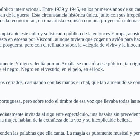
úblico internacional. Entre 1939 y 1945, en los primeros años de su carr
an de la guerra. Esta circunstancia histórica única, junto con sus irrepet
ros la reconocieran, en una artista exquisita con una proyección internac
ia ante este culto y sofisticado público de la entonces Europa, acostumb
puesta en escena por Visconti, aunque tuviera que coger un avión para h
a posguerra, pero con el refinado sabor, la «alegría de vivir» y la ino
damente. Y digo valentía porque Amália se mostró a ese público, tan rigu
y el negro. Negro en el vestido, en el pelo, en el look.
jos cerrados, castigando con las manos el chal, que tan a menudo se con
 portuguesa, pero sobre todo el timbre de esa voz que llevaba todas las
inmediatamente invitada al siguiente espectáculo, una hazaña sin preced
ha mujer, hablan de la extrañeza de la voz y su inexplicable belleza.
enden las palabras que ella canta. La magia es puramente musical y per