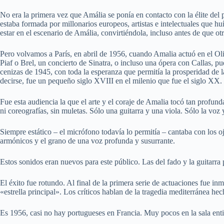
No era la primera vez que Amália se ponía en contacto con la élite del p
estaba formada por millonarios europeos, artistas e intelectuales que huí
estar en el escenario de Amália, convirtiéndola, incluso antes de que ot
Pero volvamos a París, en abril de 1956, cuando Amalia actuó en el Olimp
Piaf o Brel, un concierto de Sinatra, o incluso una ópera con Callas, 
cenizas de 1945, con toda la esperanza que permitía la prosperidad de l
decirse, fue un pequeño siglo XVIII en el milenio que fue el siglo XX.
Fue esta audiencia la que el arte y el coraje de Amalia tocó tan profun
ni coreografías, sin muletas. Sólo una guitarra y una viola. Sólo la voz 
Siempre estático – el micrófono todavía lo permitía – cantaba con los o
armónicos y el grano de una voz profunda y susurrante.
Estos sonidos eran nuevos para este público. Las del fado y la guitarra
El éxito fue rotundo. Al final de la primera serie de actuaciones fue 
«estrella principal». Los críticos hablan de la tragedia mediterránea hec
Es 1956, casi no hay portugueses en Francia. Muy pocos en la sala enti