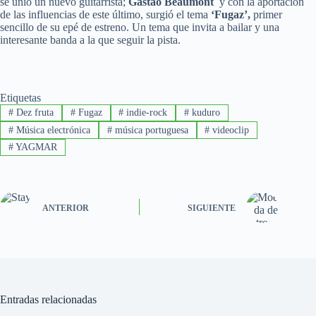
se unió un nuevo guitarrista;
Gastão Beaumont
y con la aportación
de las influencias de este último, surgió el tema
‘Fugaz’,
primer
sencillo de su epé de estreno. Un tema que invita a bailar y una
interesante banda a la que seguir la pista.
Etiquetas
#
Dez fruta
#
Fugaz
#
indie-rock
#
kuduro
#
Música electrónica
#
música portuguesa
#
videoclip
#
YAGMAR
ANTERIOR
SIGUIENTE
Entradas relacionadas