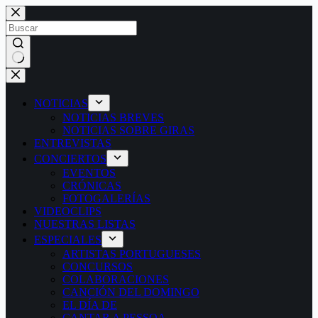
Saltar
al
contenido
Sin
resultados
NOTICIAS
NOTICIAS BREVES
NOTICIAS SOBRE GIRAS
ENTREVISTAS
CONCIERTOS
EVENTOS
CRÓNICAS
FOTOGALERÍAS
VIDEOCLIPS
NUESTRAS LISTAS
ESPECIALES
ARTISTAS PORTUGUESES
CONCURSOS
COLABORACIONES
CANCIÓN DEL DOMINGO
EL DÍA DE
CANTAR A PESSOA