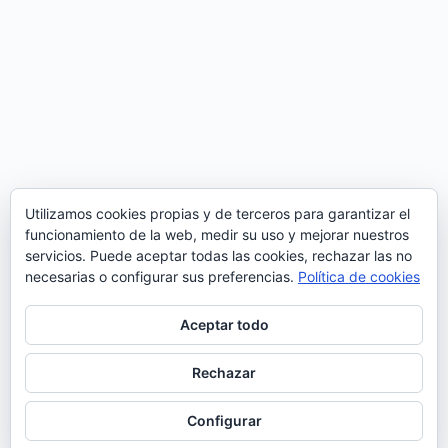
Utilizamos cookies propias y de terceros para garantizar el
funcionamiento de la web, medir su uso y mejorar nuestros
servicios. Puede aceptar todas las cookies, rechazar las no
Sara Correia presenta ‘Chegou tão tarde’, el primer
necesarias o configurar sus preferencias.
Política de cookies
avance de su segundo disco, producido por Diogo
Clemente. Sara nos enamoró con su disco
homónimo de estreno en el que se aventuraba por la
Aceptar todo
tradición del fado mientras a su vez…
Noemí Sánchez
28/03/2020
Rechazar
SIGUIENTE
Configurar