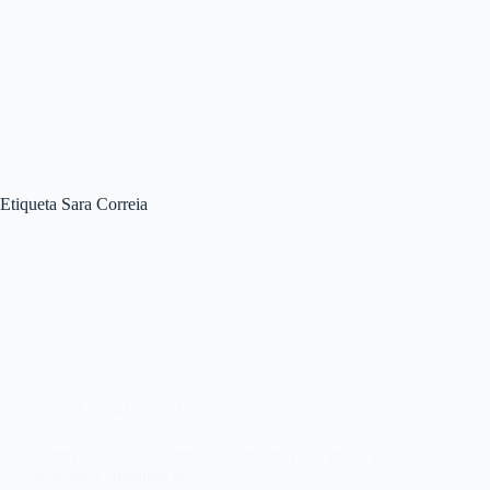
Etiqueta
Sara Correia
ENTREVISTAS
Entrevista a Sara Correia: «La fuerza de la mujer es
superior a cualquier otra»