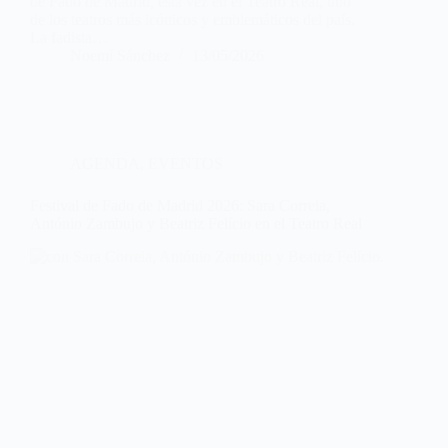
de Fado de Madrid, esta vez en el Teatro Real, uno
de los teatros más icónicos y emblemáticos del país.
La fadista…
Noemí Sánchez
13/05/2026
AGENDA
,
EVENTOS
Festival de Fado de Madrid 2026: Sara Correia,
António Zambujo y Beatriz Felício en el Teatro Real