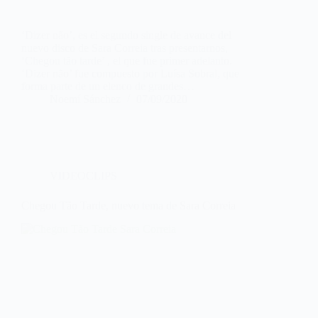
‘Dizer não’, es el segundo single de avance del
nuevo disco de Sara Correia tras presentarnos,
‘Chegou tão tarde’ , el que fue primer adelanto.
‘Dizer não’ fue compuesto por Luísa Sobral, que
forma parte de un elenco de grandes…
Noemí Sánchez
07/09/2020
VIDEOCLIPS
Chegou Tão Tarde, nuevo tema de Sara Correia