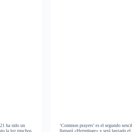
021 ha sido un
‘Common prayers’ es el segundo senci
sto la luz muchos
llamará «Hermitage» y será lanzado el