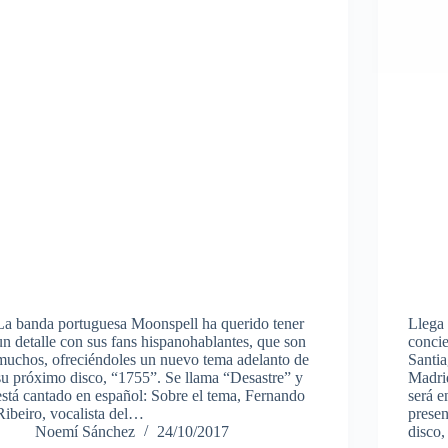
La banda portuguesa Moonspell ha querido tener
Llega 
un detalle con sus fans hispanohablantes, que son
concie
muchos, ofreciéndoles un nuevo tema adelanto de
Santia
su próximo disco, “1755”. Se llama “Desastre” y
Madrid
está cantado en español: Sobre el tema, Fernando
será 
Ribeiro, vocalista del…
presen
Noemí Sánchez
24/10/2017
disco