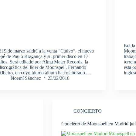
Era la
El 9 de marzo saldrá a la venta “Cativo”, el nuevo
Moonsp
epé de Paulo Bragança y su primer disco en 17
trabaj
años. Será editado por Alma Mater Records, la
terrem
discográfica del líder de Moonspell, Fernando
esta o
Ribeiro, en cuyo último álbum ha colaborado.…
ingle
Noemí Sánchez
23/02/2018
CONCIERTO
Concierto de Moonspell en Madrid junt