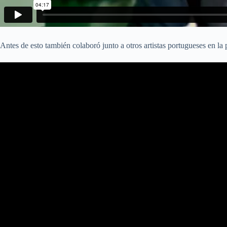
Antes de esto también colaboró junto a otros artistas portugueses en la