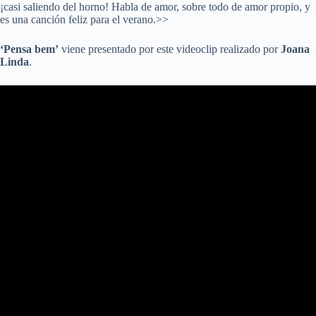
¡casi saliendo del horno! Habla de amor, sobre todo de amor propio, y
es una canción feliz para el verano.>>
‘Pensa bem’
viene presentado por este videoclip realizado por
Joana
Linda
.