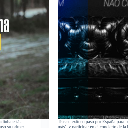
adinha está a
Tras su exitoso paso por España para 
puso su primer
más’, y participar en el concierto de l