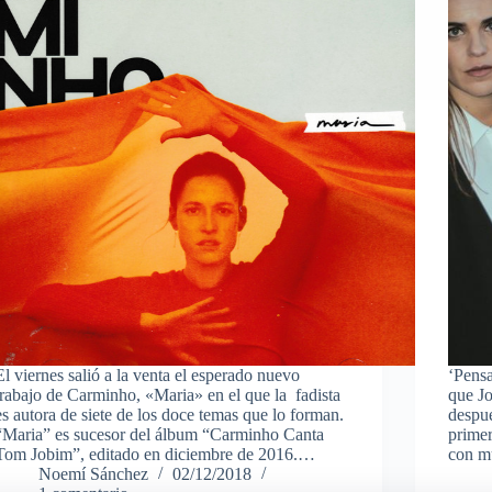
El viernes salió a la venta el esperado nuevo
‘Pensa
trabajo de Carminho, «Maria» en el que la fadista
que Jo
es autora de siete de los doce temas que lo forman.
despué
“Maria” es sucesor del álbum “Carminho Canta
prime
Tom Jobim”, editado en diciembre de 2016.…
con mú
Noemí Sánchez
02/12/2018