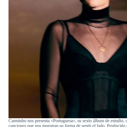
Carminho nos presenta «Portuguesa», su sexto álbum de estudio, u
canciones que nos muestran su forma de sentir el fado. Producido 