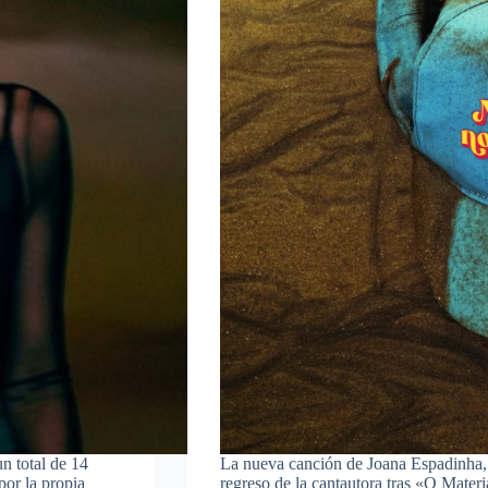
n total de 14
La nueva canción de Joana Espadinha,
por la propia
regreso de la cantautora tras «O Mate