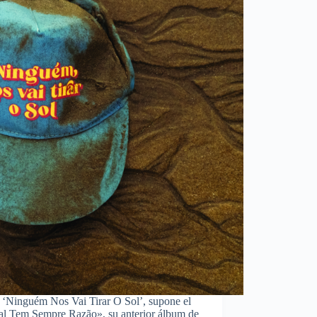
 ‘Ninguém Nos Vai Tirar O Sol’, supone el
rial Tem Sempre Razão», su anterior álbum de