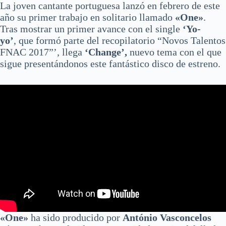
La joven cantante portuguesa lanzó en febrero de este
año su primer trabajo en solitario llamado
«One»
.
Tras mostrar un primer avance con el single
‘Yo-
yo’
, que formó parte del recopilatorio “Novos Talentos
FNAC 2017”’, llega
‘Change’,
nuevo tema con el que
sigue presentándonos este fantástico disco de estreno.
«One»
ha sido producido por
António Vasconcelos