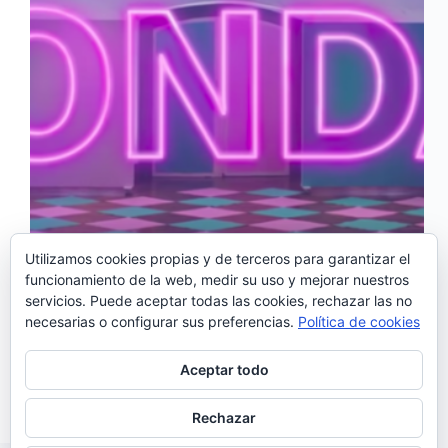
Utilizamos cookies propias y de terceros para garantizar el
funcionamiento de la web, medir su uso y mejorar nuestros
Cat Falcão es una de las dos componentes del dúo
servicios. Puede aceptar todas las cookies, rechazar las no
folk portugués Golden Slumbers junto a su hermana
necesarias o configurar sus preferencias.
Política de cookies
Margarida (Vaarwel). La intérprete portuguesa ha
decidido embarcarse en un proyecto en solitario bajo
el nombre de Monday para dar salida a las
Aceptar todo
composiciones que…
Noemí Sánchez
12/04/2018
Rechazar