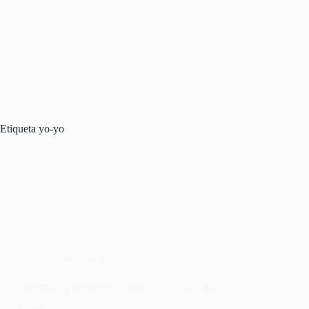
Etiqueta
yo-yo
VIDEOCLIPS
Monday, el proyecto en solitario de Cat Falcão