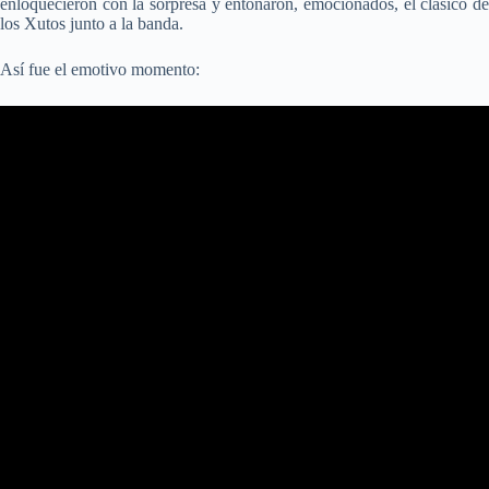
enloquecieron con la sorpresa y entonaron, emocionados, el clásico de
los Xutos junto a la banda.
Así fue el emotivo momento: