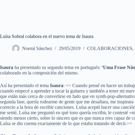
Luísa Sobral colabora en el nuevo tema de Isaura
Noemí Sánchez
29/05/2019
COLABORACIONES
,
Isaura
ha presentado su segundo tema en portugués:
‘Uma Frase Não
colaborado en la composición del mismo.
Así ha presentado el tema
Isaura
: << Cuando pensé en hacer un trabaj
cuando empecé a aprender a tocar la guitarra y también a tener mi nuev
que están más cerca de convertirse en fado que en synth-pop-alternativ
segunda fase, quería rodearme de gente que me desafiara, me inspirara
correcto a la hora de escribir canciones. Luísa aceptó hacer una canci
me senté, Luísa me preguntó en qué tono quería escribir, le contesté «mí
siendo menos cierto, sobre lo sincero que es que nunca eres capaz de con
Luísa se dio cuenta exactamente de lo que estaba tratando de decir.>>