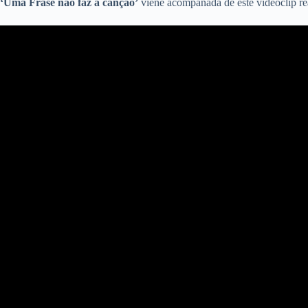
‘Uma Frase não faz a canção’
viene acompañada de este videoclip rea