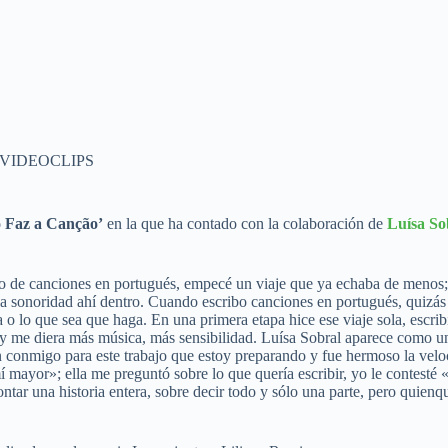
VIDEOCLIPS
 Faz a Canção’
en la que ha contado con la colaboración de
Luísa So
o de canciones en portugués, empecé un viaje que ya echaba de menos; 
a sonoridad ahí dentro. Cuando escribo canciones en portugués, quizás p
a o lo que sea que haga. En una primera etapa hice ese viaje sola, escr
 y me diera más música, más sensibilidad. Luísa Sobral aparece como un
ón conmigo para este trabajo que estoy preparando y fue hermoso la vel
 mayor»; ella me preguntó sobre lo que quería escribir, yo le contesté «
tar una historia entera, sobre decir todo y sólo una parte, pero quienqu