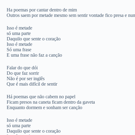
Ha poemas por cantar dentro de mim
Outros saem por metade mesmo sem sentir vontade fico presa e nun
Isso é metade
só uma parte
Daquilo que sente o coração
Isso é metade
Só uma frase
E uma frase não faz a canção
Falar do que dói
Do que faz sorrir
Não é por ser inglês
Que é mais difícil de sentir
Há poemas que não cabem no papel
Ficam presos na caneta ficam dentro da gaveta
Enquanto dormem e sonham ser canção
Isso é metade
só uma parte
Daquilo que sente o coração