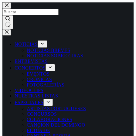
Saltar
al
contenido
Sin
resultados
NOTICIAS
NOTICIAS BREVES
NOTICIAS SOBRE GIRAS
ENTREVISTAS
CONCIERTOS
EVENTOS
CRÓNICAS
FOTOGALERÍAS
VIDEOCLIPS
NUESTRAS LISTAS
ESPECIALES
ARTISTAS PORTUGUESES
CONCURSOS
COLABORACIONES
CANCIÓN DEL DOMINGO
EL DÍA DE
CANTAR A PESSOA