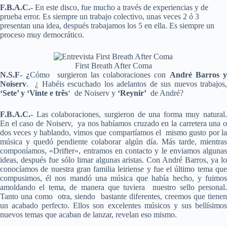
F.B.A.C.-
En este disco, fue mucho a través de experiencias y de
prueba error. Es siempre un trabajo colectivo, unas veces 2 ó 3
presentan una idea, después trabajamos los 5 en ella. Es siempre un
proceso muy democrático.
First Breath After Coma
N.S.F- ¿
Cómo surgieron las colaboraciones con
André Barros 
Noiserv
. ¿ Habéis escuchado los adelantos de sus nuevos trabajos,
‘Sete’ y ‘Vinte e três
‘ de Noiserv y
‘Reynir’
de André?
F.B.A.C.-
Las colaboraciones, surgieron de una forma muy natural.
En el caso de Noiserv, ya nos habíamos cruzado en la carretera una o
dos veces y hablando, vimos que compartíamos el mismo gusto por la
música y quedó pendiente colaborar algún día. Más tarde, mientras
componíamos, «Drifter», entramos en contacto y le enviamos algunas
ideas, después fue sólo limar algunas aristas. Con André Barros, ya lo
conocíamos de nuestra gran familia leiriense y fue el último tema que
compusimos, él nos mandó una música que había hecho, y fuimos
amoldando el tema, de manera que tuviera nuestro sello personal.
Tanto una como otra, siendo bastante diferentes, creemos que tienen
un acabado perfecto. Ellos son excelentes músicos y sus bellísimos
nuevos temas que acaban de lanzar, revelan eso mismo.